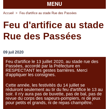
MENU
Accueil
Accueil
>
Feu d'artifice au stade Rue des Passées
Feu d'artifice au stade
La mairie
Rue des Passées
Découvrir Pierrefitte
Vie pratique
09 juil 2020
Vos professionnels
Feu d'artifice le 13 juillet 2020, au stade rue des
Passées, accordé par la Préfecture en
Loisirs
RESPECTANT les gestes barrières. Merci
d'appliquer les consignes.
Cette année, les festivités du 14 juillet se
réduiront seulement au tir du feu d'artifice le 13 au
soir. Il n'y aura pas de buvette, pas de bal, pas de
revue du corps des sapeurs-pompiers, ni de jeux
pour petits et grands, ni de repas champêtre.