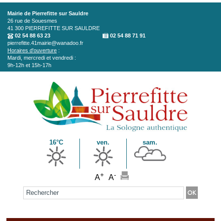
Aller au contenu principal
Mairie de Pierrefitte sur Sauldre
26 rue de Souesmes
41 300
PIERREFITTE SUR SAULDRE
02 54 88 63 23
02 54 88 71 91
pierrefitte.41mairie@wanadoo.fr
Horaires d'ouverture
:
Mardi, mercredi et vendredi :
9h-12h et 15h-17h
16°C
ven.
sam.
+
-
A
A
Formulaire de recherche