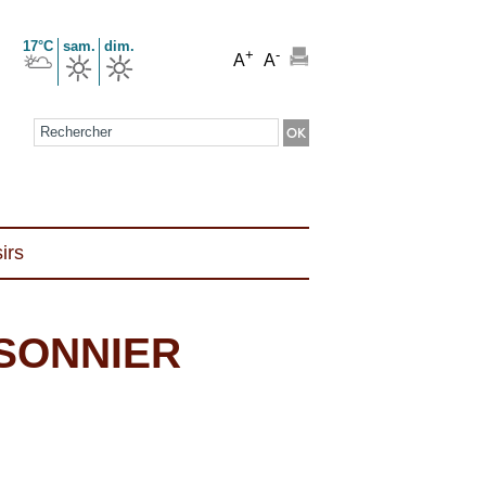
17°C
sam.
dim.
+
-
A
A
Formulaire de recherche
irs
SONNIER