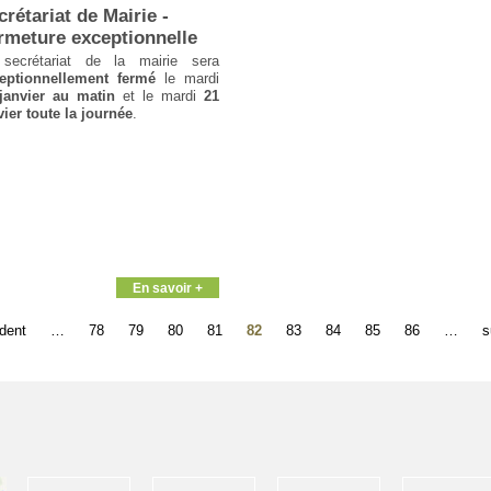
crétariat de Mairie -
rmeture exceptionnelle
secrétariat de la mairie sera
eptionnellement fermé
le mardi
janvier au matin
et le mardi
21
vier toute la journée
.
En savoir +
édent
…
78
79
80
81
82
83
84
85
86
…
s