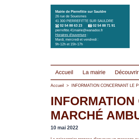
Aller au contenu principal
Mairie de Pierrefitte sur Sauldre
26 rue de Souesmes
41 300
PIERREFITTE SUR SAULDRE
02 54 88 63 23
02 54 88 71 91
pierrefitte.41mairie@wanadoo.fr
Horaires d'ouverture
:
Mardi, mercredi et vendredi :
9h-12h et 15h-17h
Accueil
La mairie
Découvrir 
Accueil
>
INFORMATION CONCERNANT LE 
INFORMATION
MARCHÉ AMB
10 mai 2022