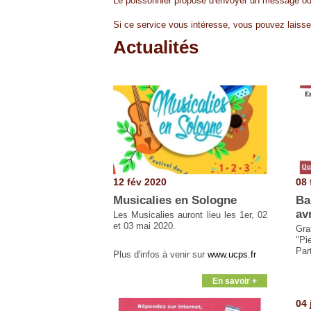
Le poissonnier propose d'envoyer un message ou d
Si ce service vous intéresse, vous pouvez laiss
Actualités
Pages
12 fév 2020
08 
Musicalies en Sologne
Ba
av
Les Musicalies auront lieu les 1er, 02
et 03 mai 2020.
Gr
"Pi
Part
Plus d'infos à venir sur
www.ucps.fr
En savoir +
04 