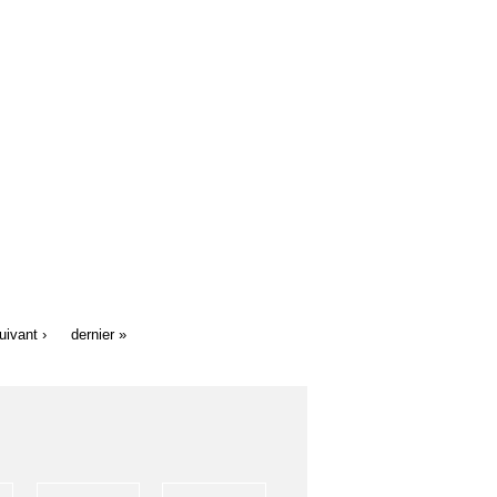
uivant ›
dernier »