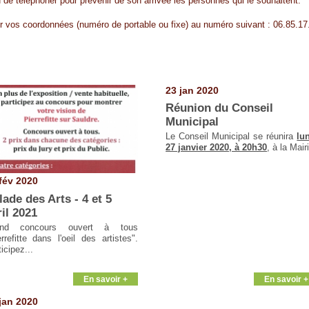
e téléphoner pour prévenir de son arrivée les personnes qui le souhaitent.
er vos coordonnées (numéro de portable ou fixe) au numéro suivant : 06.85.17
23 jan 2020
Réunion du Conseil
Municipal
Le Conseil Municipal se réunira
lu
27 janvier 2020, à 20h30
, à la Mair
fév 2020
lade des Arts - 4 et 5
ril 2021
and concours ouvert à tous
errefitte dans l'oeil des artistes".
icipez...
En savoir +
En savoir +
jan 2020