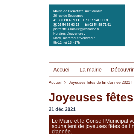
Aller au contenu principal
Mairie de Pierrefitte sur Sauldre
26 rue de Souesmes
41 300
PIERREFITTE SUR SAULDRE
02 54 88 63 23
02 54 88 71 91
pierrefitte.41mairie@wanadoo.fr
Horaires d'ouverture
:
Mardi, mercredi et vendredi :
9h-12h et 15h-17h
Accueil
La mairie
Découvrir 
Accueil
>
Joyeuses fêtes de fin d'année 2021 !
Joyeuses fêtes 
21 déc 2021
Le Maire et le Conseil Municipal v
souhaitent de joyeuses fêtes de fi
d'année.