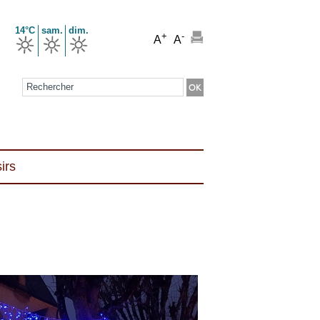
14°C
sam.
dim.
+
-
A
A
Formulaire de recherche
irs