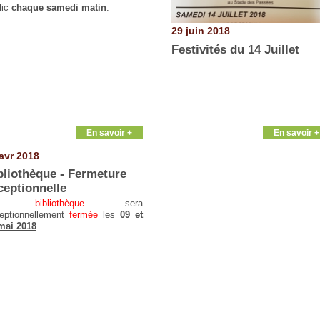
lic
chaque samedi matin
.
29 juin 2018
Festivités du 14 Juillet
En savoir +
En savoir +
avr 2018
bliothèque - Fermeture
ceptionnelle
La
bibliothèque
sera
eptionnellement
fermée
les
09 et
mai 2018
.