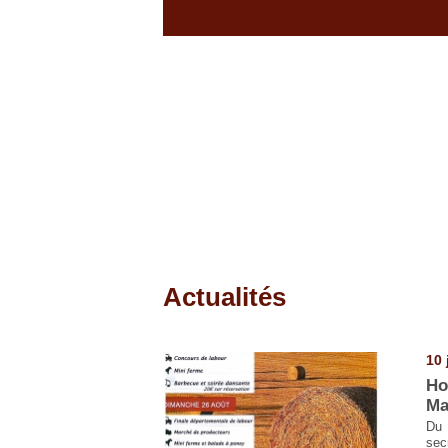
Actualités
Pages
10 
Ho
Ma
Du 
sec