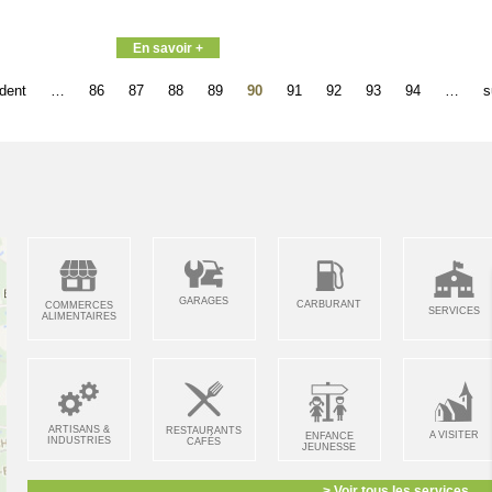
En savoir +
édent
…
86
87
88
89
90
91
92
93
94
…
s
GARAGES
CARBURANT
COMMERCES
SERVICES
ALIMENTAIRES
ARTISANS &
RESTAURANTS
A VISITER
ENFANCE
INDUSTRIES
CAFÉS
JEUNESSE
> Voir tous les services