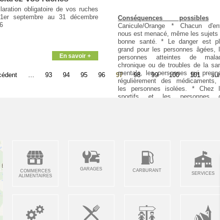
laration obligatoire de vos ruches
1er septembre au 31 décembre
Conséquences possibles
6
Canicule/Orange * Chacun d'en
nous est menacé, même les sujets
bonne santé. * Le danger est p
grand pour les personnes âgées, 
En savoir +
personnes atteintes de malad
chronique ou de troubles de la sa
mentale, les personnes qui prenn
cédent
…
93
94
95
96
97
98
99
100
101
sui
régulièrement des médicaments,
les personnes isolées. * Chez 
sportifs et les personnes q
travaillent dehors, attention à
déshydratation et au coup de chale
* Veillez aussi sur les enfants. * 
symptômes d'un coup de chaleur s
: une fièvre supérieure à 40°C, 
peau chaude, rouge et sèche, 
maux de tête, des nausées, u
somnolence, une soif intense, 
confusion, des convulsions et 
GARAGES
CARBURANT
COMMERCES
SERVICES
perte de connaissance.
Conseils
ALIMENTAIRES
Comportement
: Canicule/Orang
En cas de malaise ou de troubles
comportement, appelez un médecin
Si vous avez besoin d'aide appelez
mairie. * Si vous avez des person