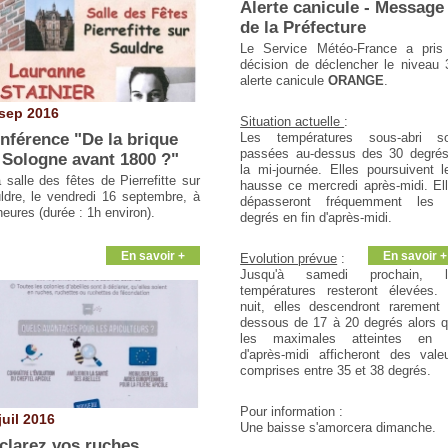
Alerte canicule - Message
de la Préfecture
Le Service Météo-France a pris
décision de déclencher le niveau 
alerte canicule
ORANGE
.
sep 2016
Situation actuelle
:
nférence "De la brique
Les températures sous-abri s
passées au-dessus des 30 degré
 Sologne avant 1800 ?"
la mi-journée. Elles poursuivent l
a salle des fêtes de Pierrefitte sur
hausse ce mercredi après-midi. El
ldre, le vendredi 16 septembre, à
dépasseront fréquemment les 
heures
(durée : 1h environ).
degrés en fin d'après-midi.
En savoir +
En savoir +
Evolution prévue
:
Jusqu'à samedi prochain, l
températures resteront élevées.
nuit, elles descendront rarement
dessous de 17 à 20 degrés alors 
les maximales atteintes en f
d'après-midi afficheront des vale
comprises entre 35 et 38 degrés.
Pour information :
juil 2016
Une baisse s'amorcera dimanche.
clarez vos ruches