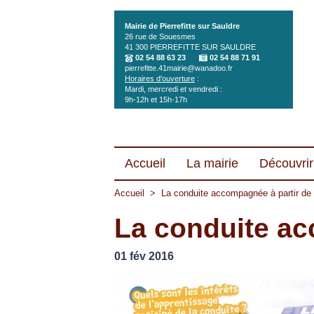
Aller au contenu principal
Mairie de Pierrefitte sur Sauldre
26 rue de Souesmes
41 300
PIERREFITTE SUR SAULDRE
02 54 88 63 23
02 54 88 71 91
pierrefitte.41mairie@wanadoo.fr
Horaires d'ouverture
:
Mardi, mercredi et vendredi :
9h-12h et 15h-17h
Accueil
La mairie
Découvrir 
Accueil
>
La conduite accompagnée à partir de
La conduite ac
01 fév 2016