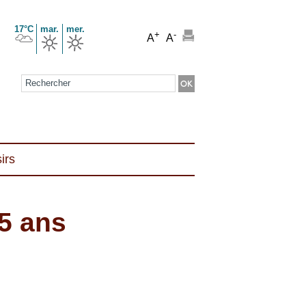
17°C
mar.
mer.
+
-
A
A
Formulaire de recherche
irs
5 ans