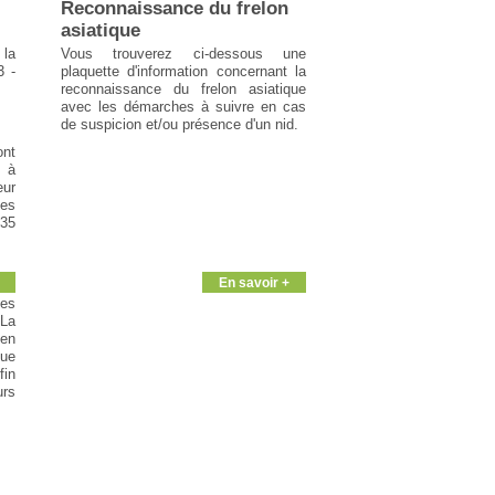
Reconnaissance du frelon
asiatique
 la
Vous trouverez ci-dessous une
3 -
plaquette d'information concernant la
reconnaissance du frelon asiatique
avec les démarches à suivre en cas
de suspicion et/ou présence d'un nid.
ont
s à
eur
les
35
En savoir +
es
 La
 en
que
in
urs