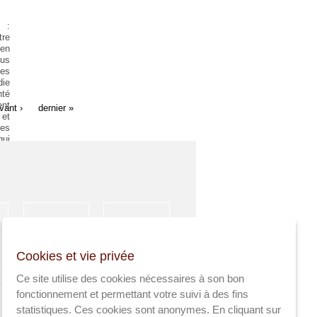
:
tre
 en
lus
les
ie
nté
ent
vant ›
dernier »
 et
les
ui
 la
ur.
Les
ont
une
des
ne
une
une
HÉBERGEMENT
 de
ACTIVITÉS
Cookies et vie privée
SPORTIVES
e *
 du
Ce site utilise des cookies nécessaires à son bon
. *
fonctionnement et permettant votre suivi à des fins
 la
statistiques. Ces cookies sont anonymes. En cliquant sur
nes