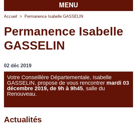
MENU
Accueil
Accueil
>
Permanence Isabelle GASSELIN
Permanence Isabelle
La mairie
GASSELIN
Découvrir Pierrefitte
Vie pratique
02 déc 2019
Vos professionnels
Votre Conseillère Départementale, Isabelle
GASSELIN, propose de vous rencontrer
mardi 03
Loisirs
décembre 2019, de 9h à 9h45
, salle du
Renouveau.
Actualités
Pages