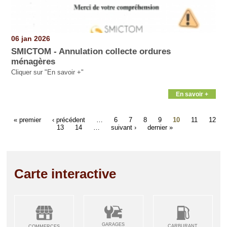
06 jan 2026
SMICTOM - Annulation collecte ordures
ménagères
Cliquer sur "En savoir +"
En savoir +
« premier
‹ précédent
…
6
7
8
9
10
11
12
13
14
…
suivant ›
dernier »
Carte interactive
GARAGES
CARBURANT
COMMERCES