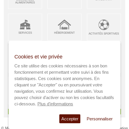
ALIMENTAIRES
SERVICES
HÉBERGEMENT
ACTIVITÉS SPORTIVES
Cookies et vie privée
ARTISANS &
RESTAURANTS CAFÉS
Ce site utilise des cookies nécessaires à son bon
ENFANCE JEUNESSE
INDUSTRIES
fonctionnement et permettant votre suivi à des fins
statistiques. Ces cookies sont anonymes. En
cliquant sur "Accepter" ou en poursuivant votre
navigation, vous confirmez leur utilisation. Vous
AGRICULTEURS
pouvez choisir d'activer ou non les cookies facultatifs
SANTÉ
A VISITER
ci-dessous.
Plus d'informations
> Voir tous les services
Accepter
Personnaliser
© Mairie de Pierrefitte sur Sauldre - Réalisation par
Atmedia Communication