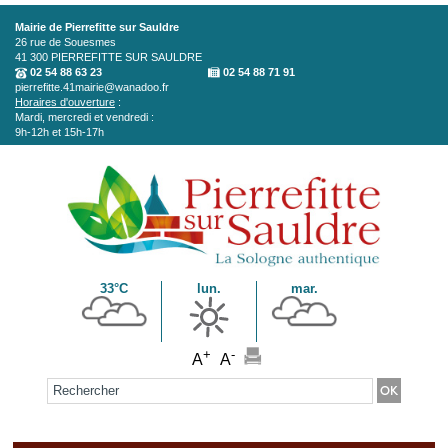
Aller au contenu principal
Mairie de Pierrefitte sur Sauldre
26 rue de Souesmes
41 300
PIERREFITTE SUR SAULDRE
02 54 88 63 23
02 54 88 71 91
pierrefitte.41mairie@wanadoo.fr
Horaires d'ouverture
:
Mardi, mercredi et vendredi :
9h-12h et 15h-17h
33°C
lun.
mar.
+
-
A
A
Formulaire de recherche