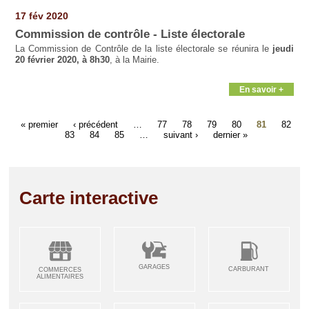
17 fév 2020
Commission de contrôle - Liste électorale
La Commission de Contrôle de la liste électorale se réunira le
jeudi
20 février 2020, à 8h30
, à la Mairie.
En savoir +
« premier
‹ précédent
…
77
78
79
80
81
82
83
84
85
…
suivant ›
dernier »
Carte interactive
GARAGES
CARBURANT
COMMERCES
ALIMENTAIRES