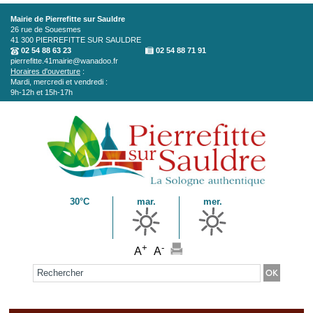
Aller au contenu principal
Mairie de Pierrefitte sur Sauldre
26 rue de Souesmes
41 300
PIERREFITTE SUR SAULDRE
02 54 88 63 23
02 54 88 71 91
pierrefitte.41mairie@wanadoo.fr
Horaires d'ouverture
:
Mardi, mercredi et vendredi :
9h-12h et 15h-17h
30°C
mar.
mer.
+
-
A
A
Formulaire de recherche