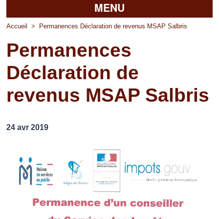
MENU
Accueil
Accueil
>
Permanences Déclaration de revenus MSAP Salbris
Permanences
La mairie
Déclaration de
Découvrir Pierrefitte
revenus MSAP Salbris
Vie pratique
Vos professionnels
24 avr 2019
Loisirs