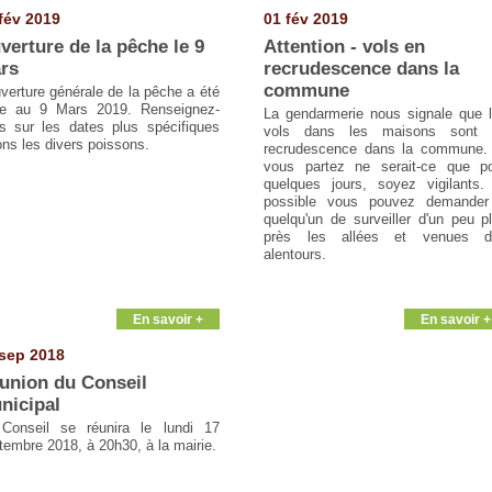
fév 2019
01 fév 2019
verture de la pêche le 9
Attention - vols en
rs
recrudescence dans la
commune
uverture générale de la pêche a été
ée au 9 Mars 2019. Renseignez-
La gendarmerie nous signale que 
s sur les dates plus spécifiques
vols dans les maisons sont 
ons les divers poissons.
recrudescence dans la commune.
vous partez ne serait-ce que p
quelques jours, soyez vigilants.
possible vous pouvez demande
quelqu'un de surveiller d'un peu p
près les allées et venues d
alentours.
En savoir +
En savoir +
sep 2018
union du Conseil
nicipal
Conseil se réunira le lundi 17
tembre 2018, à 20h30, à la mairie.