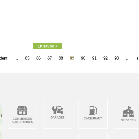
En savoir +
édent
…
85
86
87
88
89
90
91
92
93
…
s
GARAGES
CARBURANT
COMMERCES
SERVICES
ALIMENTAIRES