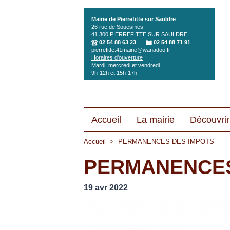
Aller au contenu principal
Mairie de Pierrefitte sur Sauldre
26 rue de Souesmes
41 300
PIERREFITTE SUR SAULDRE
02 54 88 63 23
02 54 88 71 91
pierrefitte.41mairie@wanadoo.fr
Horaires d'ouverture
:
Mardi, mercredi et vendredi :
9h-12h et 15h-17h
Accueil
La mairie
Découvrir 
Accueil
>
PERMANENCES DES IMPÔTS
PERMANENCES
19 avr 2022