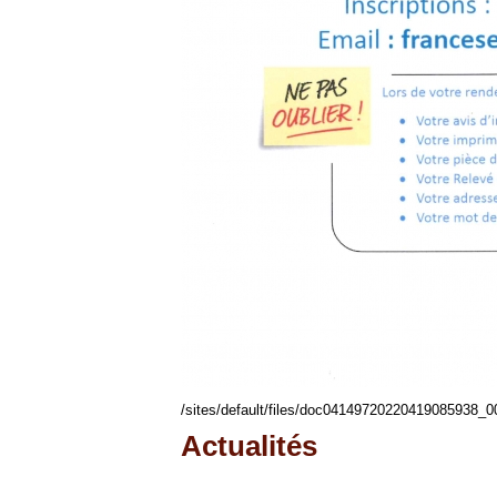
/sites/default/files/doc04149720220419085938_0
Actualités