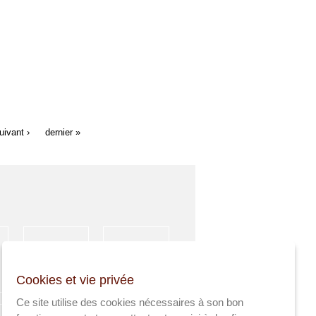
uivant ›
dernier »
HÉBERGEMENT
ACTIVITÉS
Cookies et vie privée
SPORTIVES
Ce site utilise des cookies nécessaires à son bon