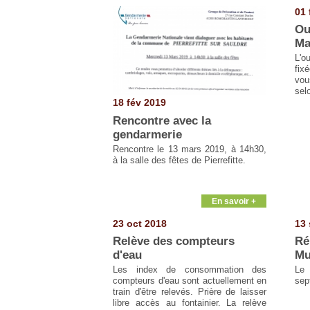
Pages
01 
Ou
Ma
L'o
fix
vou
sel
18 fév 2019
Rencontre avec la
gendarmerie
Rencontre le 13 mars 2019, à 14h30,
à la salle des fêtes de Pierrefitte.
En savoir +
23 oct 2018
13 
Relève des compteurs
Ré
d'eau
Mu
Les index de consommation des
Le 
compteurs d'eau sont actuellement en
sep
train d'être relevés. Prière de laisser
libre accès au fontainier. La relève