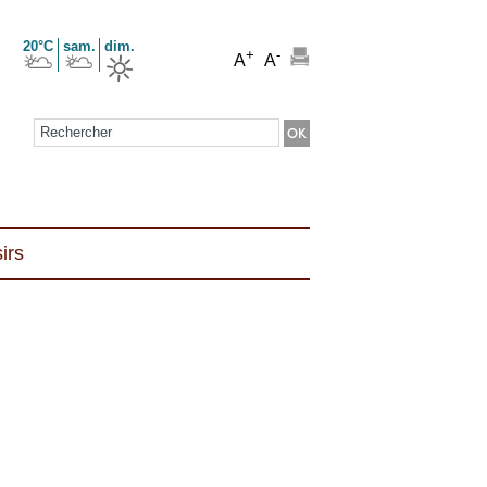
20°C
sam.
dim.
+
-
A
A
Formulaire de recherche
irs