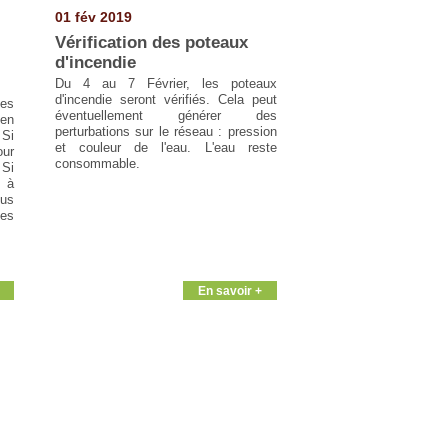
01 fév 2019
Vérification des poteaux
d'incendie
Du 4 au 7 Février, les poteaux
d'incendie seront vérifiés. Cela peut
les
éventuellement générer des
en
perturbations sur le réseau : pression
 Si
et couleur de l'eau. L'eau reste
our
consommable.
 Si
r à
lus
es
En savoir +