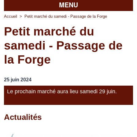
MENU
Accueil
Accueil
>
Petit marché du samedi - Passage de la Forge
Petit marché du
La mairie
samedi - Passage de
Découvrir Pierrefitte
la Forge
Vie pratique
Vos professionnels
25 juin 2024
Loisirs
Le prochain marché aura lieu samedi 29 juin.
Actualités
Pages