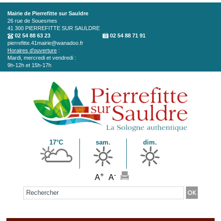
Aller au contenu principal
Mairie de Pierrefitte sur Sauldre
26 rue de Souesmes
41 300
PIERREFITTE SUR SAULDRE
02 54 88 63 23
02 54 88 71 91
pierrefitte.41mairie@wanadoo.fr
Horaires d'ouverture
:
Mardi, mercredi et vendredi :
9h-12h et 15h-17h
17°C
sam.
dim.
+
-
A
A
Formulaire de recherche