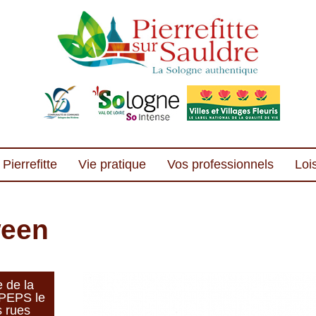
Pierrefitte
Vie pratique
Vos professionnels
Lois
ween
 de la
A PEPS le
s rues