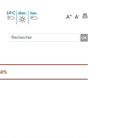
14°C
dim.
lun.
+
-
A
A
Formulaire de recherche
irs