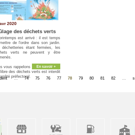
avr 2020
ûlage des déchets verts
printemps est arrivé : il est temps
mettre de l'ordre dans son jardin.
 déchetteries étant fermées, les
hets verts ne peuvent y être
menés.
s vous rappelons que le brûlage à
En savoir +
r libre des déchets verts est interdit
arrêté préfectoral.
édent
…
74
75
76
77
78
79
80
81
82
…
s