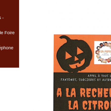
 -
de Foire
léphone