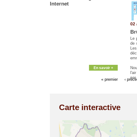
Internet
02 
Br
Le 
de 
Les
déc
em
Nou
En savoir +
l'ai
par 
« premier
‹ préc
Carte interactive