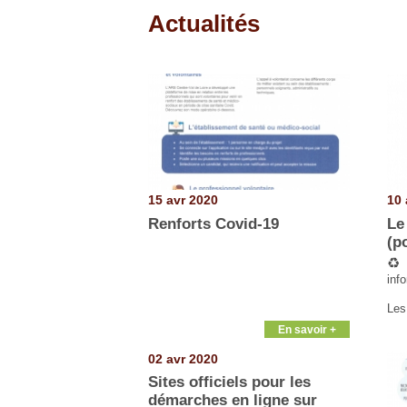
Actualités
Pages
15 avr 2020
10 
Renforts Covid-19
Le
(p
♻️
inf
Les
En savoir +
02 avr 2020
Sites officiels pour les
démarches en ligne sur