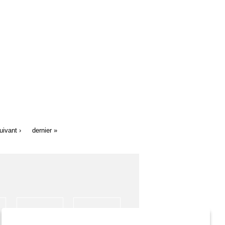
uivant ›
dernier »