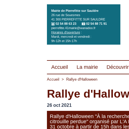
Aller au contenu principal
Mairie de Pierrefitte sur Sauldre
26 rue de Souesmes
41 300
PIERREFITTE SUR SAULDRE
02 54 88 63 23
02 54 88 71 91
pierrefitte.41mairie@wanadoo.fr
Horaires d'ouverture
:
Mardi, mercredi et vendredi :
9h-12h et 15h-17h
Accueil
La mairie
Découvrir 
Accueil
>
Rallye d'Halloween
Rallye d'Hallo
26 oct 2021
Rallye d'Halloween "À la recherche
citrouille perdue" organisé par L'
31 octobre à partir de 15h dans le