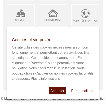
SERVICES
HÉBERGEMENT
ACTIVITÉS SPORTIVES
Cookies et vie privée
ARTISANS &
RESTAURANTS CAFÉS
Ce site utilise des cookies nécessaires à son bon
ENFANCE JEUNESSE
INDUSTRIES
fonctionnement et permettant votre suivi à des fins
statistiques. Ces cookies sont anonymes. En
cliquant sur "Accepter" ou en poursuivant votre
navigation, vous confirmez leur utilisation. Vous
AGRICULTEURS
SANTÉ
pouvez choisir d'activer ou non les cookies facultatifs
A VISITER
ci-dessous.
Plus d'informations
> Voir tous les services
Accepter
Personnaliser
© Mairie de Pierrefitte sur Sauldre - Réalisation par
Atmedia Communication