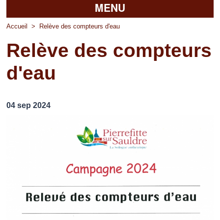
MENU
Accueil
Accueil
>
Relève des compteurs d'eau
Relève des compteurs
La mairie
d'eau
Découvrir Pierrefitte
Vie pratique
04 sep 2024
Vos professionnels
Loisirs