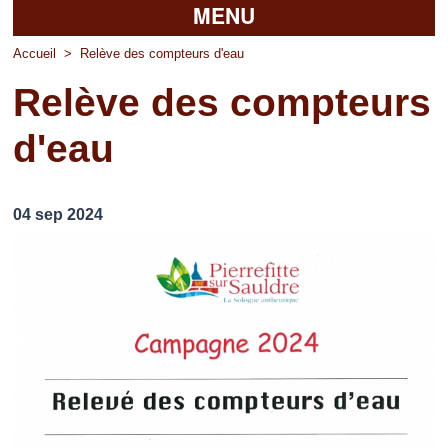
MENU
Accueil
Accueil
>
Relève des compteurs d'eau
Relève des compteurs
La mairie
d'eau
Découvrir Pierrefitte
Vie pratique
04 sep 2024
Vos professionnels
Loisirs