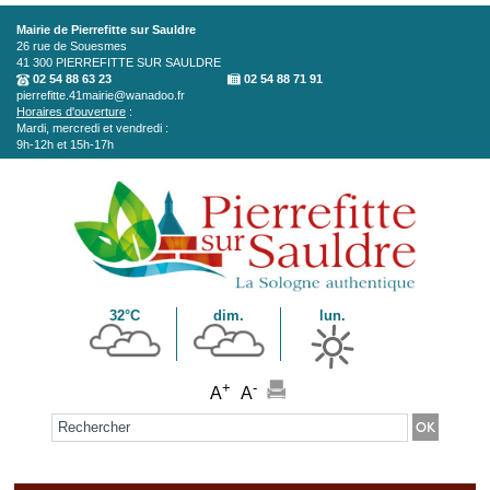
Aller au contenu principal
Mairie de Pierrefitte sur Sauldre
26 rue de Souesmes
41 300
PIERREFITTE SUR SAULDRE
02 54 88 63 23
02 54 88 71 91
pierrefitte.41mairie@wanadoo.fr
Horaires d'ouverture
:
Mardi, mercredi et vendredi :
9h-12h et 15h-17h
32°C
dim.
lun.
+
-
A
A
Formulaire de recherche