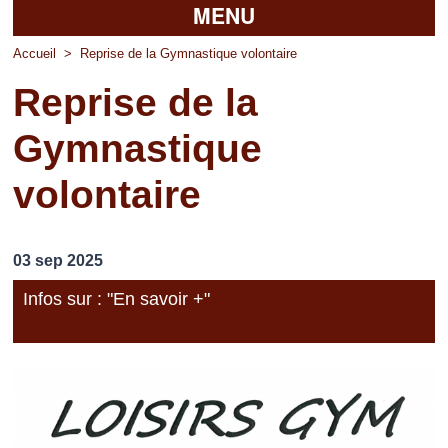
MENU
Accueil
Accueil
>
Reprise de la Gymnastique volontaire
Reprise de la
La mairie
Gymnastique
Découvrir Pierrefitte
volontaire
Vie pratique
Vos professionnels
03 sep 2025
Loisirs
Infos sur : "En savoir +"