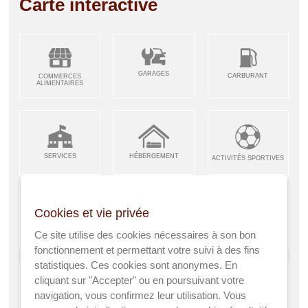
Carte interactive
GARAGES
CARBURANT
COMMERCES
ALIMENTAIRES
SERVICES
HÉBERGEMENT
ACTIVITÉS SPORTIVES
Cookies et vie privée
ARTISANS &
RESTAURANTS CAFÉS
Ce site utilise des cookies nécessaires à son bon
ENFANCE JEUNESSE
INDUSTRIES
fonctionnement et permettant votre suivi à des fins
statistiques. Ces cookies sont anonymes. En
cliquant sur "Accepter" ou en poursuivant votre
navigation, vous confirmez leur utilisation. Vous
AGRICULTEURS
SANTÉ