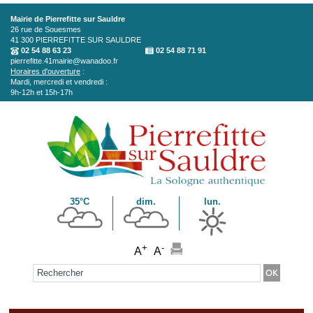
Aller au contenu principal
Mairie de Pierrefitte sur Sauldre
26 rue de Souesmes
41 300
PIERREFITTE SUR SAULDRE
02 54 88 63 23
02 54 88 71 91
pierrefitte.41mairie@wanadoo.fr
Horaires d'ouverture
:
Mardi, mercredi et vendredi :
9h-12h et 15h-17h
35°C
dim.
lun.
+
-
A
A
Formulaire de recherche