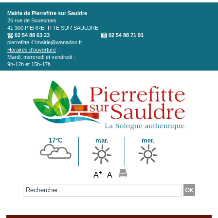
Aller au contenu principal
Mairie de Pierrefitte sur Sauldre
26 rue de Souesmes
41 300
PIERREFITTE SUR SAULDRE
02 54 88 63 23
02 54 88 71 91
pierrefitte.41mairie@wanadoo.fr
Horaires d'ouverture
:
Mardi, mercredi et vendredi :
9h-12h et 15h-17h
17°C
mar.
mer.
+
-
A
A
Formulaire de recherche