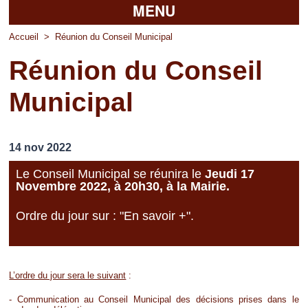
MENU
Accueil
Accueil
>
Réunion du Conseil Municipal
Réunion du Conseil
La mairie
Municipal
Découvrir Pierrefitte
Vie pratique
14 nov 2022
Vos professionnels
Le Conseil Municipal se réunira le
Jeudi 17
Novembre 2022, à 20h30, à la Mairie.
Loisirs
Ordre du jour sur : "En savoir +".
L’ordre du jour sera le suivant
:
- Communication au Conseil Municipal des décisions prises dans le