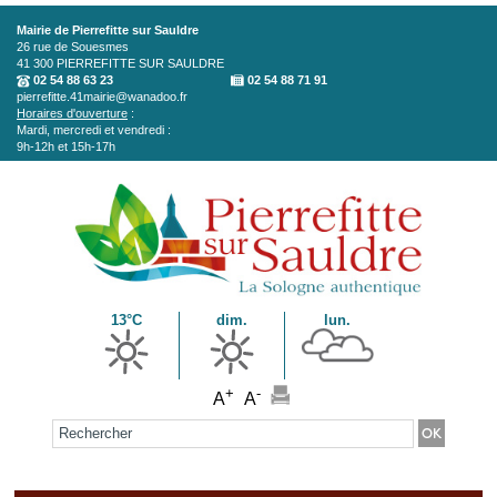
Aller au contenu principal
Mairie de Pierrefitte sur Sauldre
26 rue de Souesmes
41 300
PIERREFITTE SUR SAULDRE
02 54 88 63 23
02 54 88 71 91
pierrefitte.41mairie@wanadoo.fr
Horaires d'ouverture
:
Mardi, mercredi et vendredi :
9h-12h et 15h-17h
13°C
dim.
lun.
+
-
A
A
Formulaire de recherche