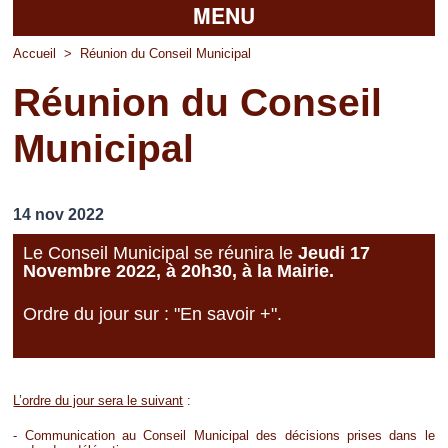
MENU
Accueil
Accueil
>
Réunion du Conseil Municipal
Réunion du Conseil
La mairie
Municipal
Découvrir Pierrefitte
Vie pratique
14 nov 2022
Vos professionnels
Le Conseil Municipal se réunira le
Jeudi 17
Novembre 2022, à 20h30, à la Mairie.
Loisirs
Ordre du jour sur : "En savoir +".
L’ordre du jour sera le suivant
:
- Communication au Conseil Municipal des décisions prises dans le