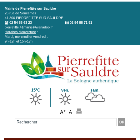
Aller au contenu principal
Mairie de Pierrefitte sur Sauldre
26 rue de Souesmes
41 300
PIERREFITTE SUR SAULDRE
02 54 88 63 23
02 54 88 71 91
pierrefitte.41mairie@wanadoo.fr
Horaires d'ouverture
:
Mardi, mercredi et vendredi :
9h-12h et 15h-17h
15°C
ven.
sam.
+
-
A
A
Formulaire de recherche