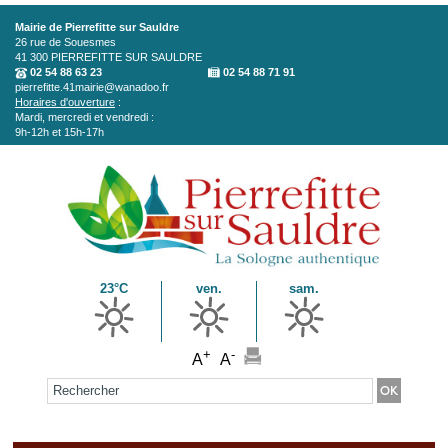
Aller au contenu principal
Mairie de Pierrefitte sur Sauldre
26 rue de Souesmes
41 300
PIERREFITTE SUR SAULDRE
02 54 88 63 23
02 54 88 71 91
pierrefitte.41mairie@wanadoo.fr
Horaires d'ouverture
:
Mardi, mercredi et vendredi :
9h-12h et 15h-17h
23°C
ven.
sam.
+
-
A
A
Formulaire de recherche