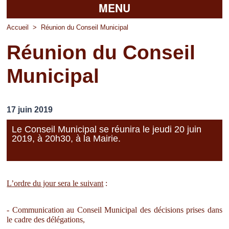
MENU
Accueil
Accueil
>
Réunion du Conseil Municipal
Réunion du Conseil
La mairie
Municipal
Découvrir Pierrefitte
Vie pratique
17 juin 2019
Vos professionnels
Le Conseil Municipal se réunira le jeudi 20 juin
2019, à 20h30, à la Mairie.
Loisirs
L’ordre du jour sera le suivant
:
- Communication au Conseil Municipal des décisions prises dans
le cadre des délégations,