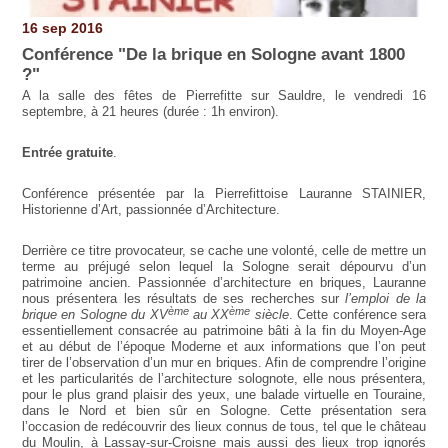
16 sep 2016
Conférence "De la brique en Sologne avant 1800
?"
A la salle des fêtes de Pierrefitte sur Sauldre, le vendredi 16
septembre, à 21 heures
(durée : 1h environ).
Entrée gratuite
.
Conférence présentée par la Pierrefittoise Lauranne STAINIER,
Historienne d’Art, passionnée d’Architecture.
Derrière ce titre provocateur, se cache une volonté, celle de mettre un
terme au préjugé selon lequel la Sologne serait dépourvu d’un
patrimoine ancien. Passionnée d’architecture en briques, Lauranne
nous présentera les résultats de ses recherches sur
l’emploi de la
ème
ème
brique en Sologne du XV
au XX
siècle
. Cette conférence sera
essentiellement consacrée au patrimoine bâti à la fin du Moyen-Age
et au début de l’époque Moderne et aux informations que l’on peut
tirer de l’observation d’un mur en briques. Afin de comprendre l’origine
et les particularités de l’architecture solognote, elle nous présentera,
pour le plus grand plaisir des yeux, une balade virtuelle en Touraine,
dans le Nord et bien sûr en Sologne. Cette présentation sera
l’occasion de redécouvrir des lieux connus de tous, tel que le château
du Moulin, à Lassay-sur-Croisne mais aussi des lieux trop ignorés