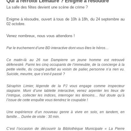
Qui a refroidi Lemaure ? Enigme à résoudre
La salle des fêtes devient une scène de crime ?
Enigme à résoudre, ouvert à tous de 10h à 18h, du 24 septembre au
02 octobre.
Venez nombreux, nous vous attendons !
Par le truchement d’une BD interactive dont vous êtes le héros…
Ce matin-là au 26 rue Dampierre un jeune homme est retrouvé
défenestré. Parmi les cinq occupants de l’immeuble, de la concierge à la
petite vieille, du couple parfait au voisin de palier, personne n’a rien vu.
Suicide, meurtre, que s’est-il passé ?
Séraphin Limier, légende de la PJ vous engage comme inspecteur
stagiaire. Muni d’une tablette interactive, venez arpenter les lieux de
l’intrigue, collecter les indices, interroger les témoins… Nul doute qu’à
l’issue de cette enquête vous tiendrez le coupable !
Une expérience d’un nouveau genre à vivre en solo, en tandem, en
famille… Durée de visite : 30 min.
C’est l’occasion de découvrir la Bibliothèque Municipale « La Pierre