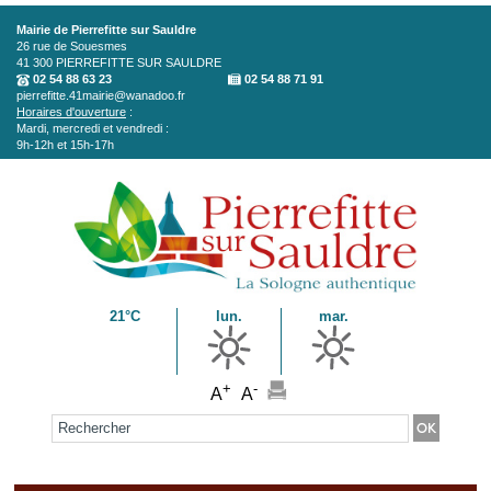
Aller au contenu principal
Mairie de Pierrefitte sur Sauldre
26 rue de Souesmes
41 300
PIERREFITTE SUR SAULDRE
02 54 88 63 23
02 54 88 71 91
pierrefitte.41mairie@wanadoo.fr
Horaires d'ouverture
:
Mardi, mercredi et vendredi :
9h-12h et 15h-17h
21°C
lun.
mar.
+
-
A
A
Formulaire de recherche