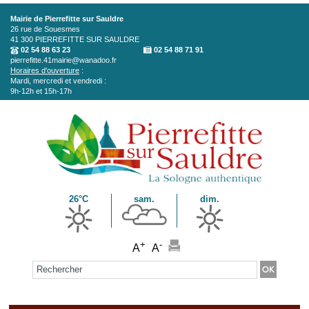
Aller au contenu principal
Mairie de Pierrefitte sur Sauldre
26 rue de Souesmes
41 300
PIERREFITTE SUR SAULDRE
02 54 88 63 23
02 54 88 71 91
pierrefitte.41mairie@wanadoo.fr
Horaires d'ouverture
:
Mardi, mercredi et vendredi :
9h-12h et 15h-17h
26°C
sam.
dim.
+
-
A
A
Formulaire de recherche