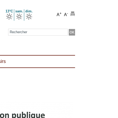
13°C
sam.
dim.
+
-
A
A
Formulaire de recherche
irs