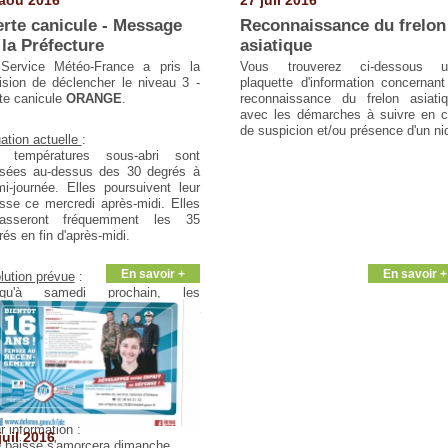
erte canicule - Message
Reconnaissance du frelon
 la Préfecture
asiatique
Service Météo-France a pris la
Vous trouverez ci-dessous u
ision de déclencher le niveau 3 -
plaquette d'information concernant
te canicule
ORANGE
.
reconnaissance du frelon asiati
avec les démarches à suivre en 
de suspicion et/ou présence d'un ni
uation actuelle
:
 températures sous-abri sont
sées au-dessus des 30 degrés à
mi-journée. Elles poursuivent leur
sse ce mercredi après-midi. Elles
asseront fréquemment les 35
rés en fin d'après-midi.
En savoir +
En savoir +
lution prévue
:
squ'à samedi prochain, les
pératures resteront élevées. La
t, elles descendront rarement en
sous de 17 à 20 degrés alors que
 maximales atteintes en fin
près-midi afficheront des valeurs
prises entre 35 et 38 degrés.
r information :
juil 2016
 baisse s'amorcera dimanche.