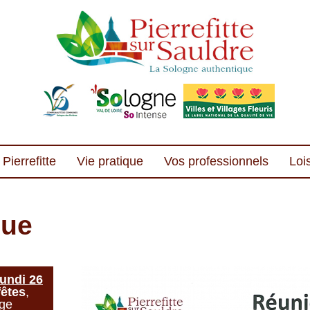
Pierrefitte
Vie pratique
Vos professionnels
Lois
que
undi 26
fêtes
,
age