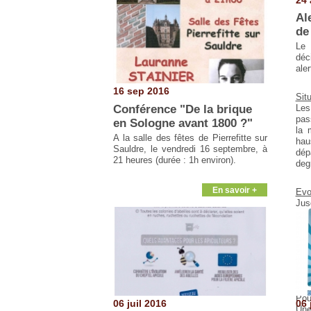
Al
de
Le 
déc
aler
16 sep 2016
Sit
Conférence "De la brique
Les
pas
en Sologne avant 1800 ?"
la 
A la salle des fêtes de Pierrefitte sur
hau
Sauldre, le vendredi 16 septembre, à
dép
21 heures
(durée : 1h environ).
deg
En savoir +
Evo
Ju
tem
nui
des
les
d'a
com
Pou
06 juil 2016
06 
Une