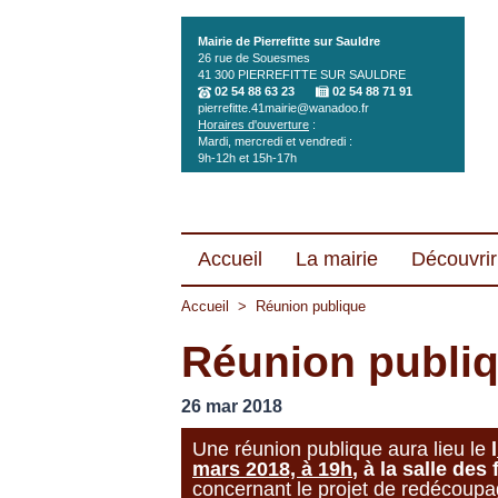
Aller au contenu principal
Mairie de Pierrefitte sur Sauldre
26 rue de Souesmes
41 300
PIERREFITTE SUR SAULDRE
02 54 88 63 23
02 54 88 71 91
pierrefitte.41mairie@wanadoo.fr
Horaires d'ouverture
:
Mardi, mercredi et vendredi :
9h-12h et 15h-17h
Accueil
La mairie
Découvrir 
Accueil
>
Réunion publique
Réunion publi
26 mar 2018
Une réunion publique aura lieu le
l
mars 2018, à 19h
, à la salle des 
concernant le projet de redécoup