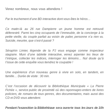
Venez nombreux, nous vous attendons !
Par le truchement d’une BD interactive dont vous êtes le héros…
Ce matin-là au 26 rue Dampierre un jeune homme est retrouvé
défenestré. Parmi les cinq occupants de l’immeuble, de la concierge à la
petite vieille, du couple parfait au voisin de palier, personne n’a rien vu.
Suicide, meurtre, que s’est-il passé ?
Séraphin Limier, légende de la PJ vous engage comme inspecteur
stagiaire. Muni d’une tablette interactive, venez arpenter les lieux de
l’intrigue, collecter les indices, interroger les témoins… Nul doute qu’à
l’issue de cette enquête vous tiendrez le coupable !
Une expérience d’un nouveau genre à vivre en solo, en tandem, en
famille… Durée de visite : 30 min.
C’est l’occasion de découvrir la Bibliothèque Municipale « La Pierre
Fichée », service public de proximité où des rayonnages entiers de livres
policiers, de romans de tous genres, des documentaires, mais aussi des
CD et DVD vous attendent.
Pendant l’exposition la Bibliothèque
sera ouverte tous les jours de 10h