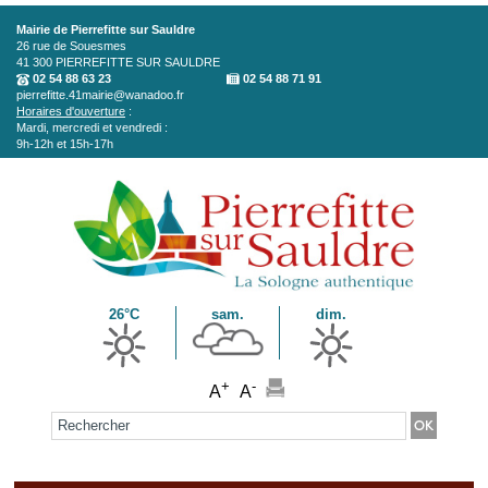
Aller au contenu principal
Mairie de Pierrefitte sur Sauldre
26 rue de Souesmes
41 300
PIERREFITTE SUR SAULDRE
02 54 88 63 23
02 54 88 71 91
pierrefitte.41mairie@wanadoo.fr
Horaires d'ouverture
:
Mardi, mercredi et vendredi :
9h-12h et 15h-17h
26°C
sam.
dim.
+
-
A
A
Formulaire de recherche