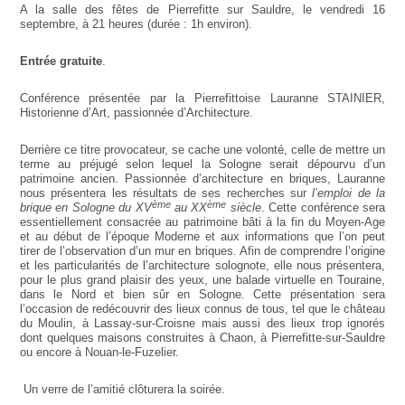
A la salle des fêtes de Pierrefitte sur Sauldre, le vendredi 16
septembre, à 21 heures
(durée : 1h environ).
Entrée gratuite
.
Conférence présentée par la Pierrefittoise Lauranne STAINIER,
Historienne d’Art, passionnée d’Architecture.
Derrière ce titre provocateur, se cache une volonté, celle de mettre un
terme au préjugé selon lequel la Sologne serait dépourvu d’un
patrimoine ancien. Passionnée d’architecture en briques, Lauranne
nous présentera les résultats de ses recherches sur
l’emploi de la
ème
ème
brique en Sologne du XV
au XX
siècle
. Cette conférence sera
essentiellement consacrée au patrimoine bâti à la fin du Moyen-Age
et au début de l’époque Moderne et aux informations que l’on peut
tirer de l’observation d’un mur en briques. Afin de comprendre l’origine
et les particularités de l’architecture solognote, elle nous présentera,
pour le plus grand plaisir des yeux, une balade virtuelle en Touraine,
dans le Nord et bien sûr en Sologne. Cette présentation sera
l’occasion de redécouvrir des lieux connus de tous, tel que le château
du Moulin, à Lassay-sur-Croisne mais aussi des lieux trop ignorés
dont quelques maisons construites à Chaon, à Pierrefitte-sur-Sauldre
ou encore à Nouan-le-Fuzelier.
Un verre de l’amitié clôturera la soirée.