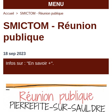
MENU
Accueil
Accueil
>
SMICTOM - Réunion publique
SMICTOM - Réunion
La mairie
publique
Découvrir Pierrefitte
Vie pratique
18 sep 2023
Vos professionnels
Infos sur : "En savoir +".
Loisirs