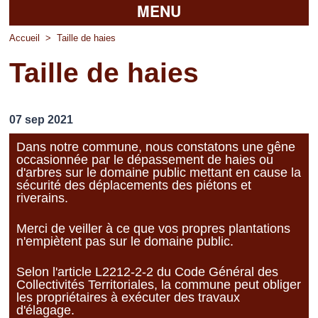
MENU
Accueil
Accueil
>
Taille de haies
Taille de haies
La mairie
Découvrir Pierrefitte
07 sep 2021
Vie pratique
Dans notre commune, nous constatons une gêne
occasionnée par le dépassement de haies ou
Vos professionnels
d'arbres sur le domaine public mettant en cause la
sécurité des déplacements des piétons et
Loisirs
riverains.
Merci de veiller à ce que vos propres plantations
n'empiètent pas sur le domaine public.
Selon l'article L2212-2-2 du Code Général des
Collectivités Territoriales, la commune peut obliger
les propriétaires à exécuter des travaux
d'élagage.