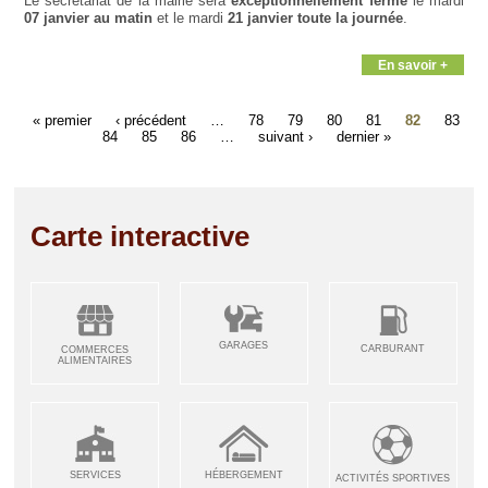
Le secrétariat de la mairie sera
exceptionnellement fermé
le mardi
07 janvier au matin
et le mardi
21 janvier toute la journée
.
En savoir +
« premier
‹ précédent
…
78
79
80
81
82
83
84
85
86
…
suivant ›
dernier »
Carte interactive
GARAGES
CARBURANT
COMMERCES
ALIMENTAIRES
SERVICES
HÉBERGEMENT
ACTIVITÉS SPORTIVES