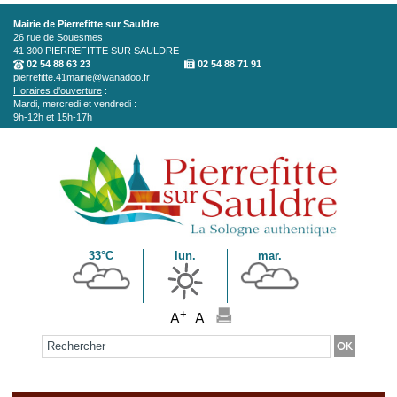
Aller au contenu principal
Mairie de Pierrefitte sur Sauldre
26 rue de Souesmes
41 300
PIERREFITTE SUR SAULDRE
02 54 88 63 23
02 54 88 71 91
pierrefitte.41mairie@wanadoo.fr
Horaires d'ouverture
:
Mardi, mercredi et vendredi :
9h-12h et 15h-17h
33°C
lun.
mar.
+
-
A
A
Formulaire de recherche