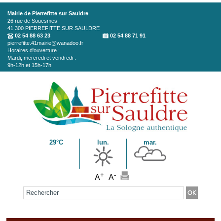
Aller au contenu principal
Mairie de Pierrefitte sur Sauldre
26 rue de Souesmes
41 300
PIERREFITTE SUR SAULDRE
02 54 88 63 23
02 54 88 71 91
pierrefitte.41mairie@wanadoo.fr
Horaires d'ouverture
:
Mardi, mercredi et vendredi :
9h-12h et 15h-17h
29°C
lun.
mar.
+
-
A
A
Formulaire de recherche