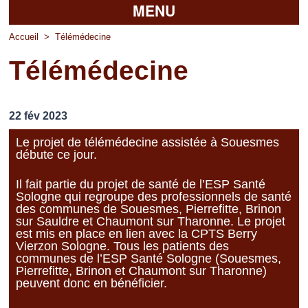
MENU
Accueil
Accueil
>
Télémédecine
Télémédecine
La mairie
Découvrir Pierrefitte
22 fév 2023
Vie pratique
Le projet de télémédecine assistée à Souesmes
débute ce jour.
Vos professionnels
Il fait partie du projet de santé de l’ESP Santé
Loisirs
Sologne qui regroupe des professionnels de santé
des communes de Souesmes, Pierrefitte, Brinon
sur Sauldre et Chaumont sur Tharonne. Le projet
est mis en place en lien avec la CPTS Berry
Vierzon Sologne. Tous les patients des
communes de l’ESP Santé Sologne (Souesmes,
Pierrefitte, Brinon et Chaumont sur Tharonne)
peuvent donc en bénéficier.