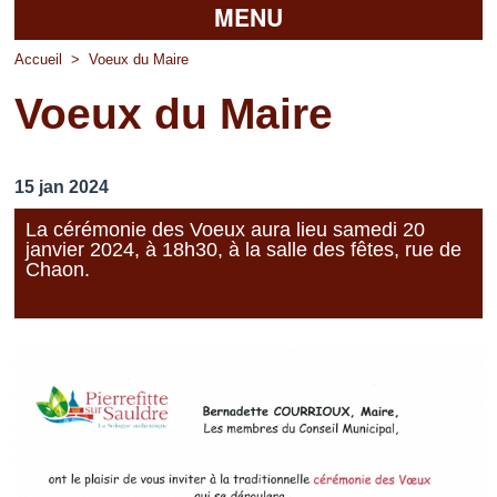
MENU
Accueil
Accueil
>
Voeux du Maire
Voeux du Maire
La mairie
Découvrir Pierrefitte
15 jan 2024
Vie pratique
La cérémonie des Voeux aura lieu samedi 20
janvier 2024, à 18h30, à la salle des fêtes, rue de
Vos professionnels
Chaon.
Loisirs