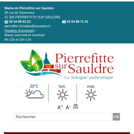
Aller au contenu principal
Mairie de Pierrefitte sur Sauldre
26 rue de Souesmes
41 300
PIERREFITTE SUR SAULDRE
02 54 88 63 23
02 54 88 71 91
pierrefitte.41mairie@wanadoo.fr
Horaires d'ouverture
:
Mardi, mercredi et vendredi :
9h-12h et 15h-17h
22°C
lun.
mar.
+
-
A
A
Formulaire de recherche