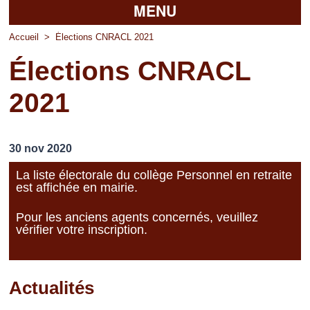
MENU
Accueil
Accueil
>
Élections CNRACL 2021
Élections CNRACL
La mairie
2021
Découvrir Pierrefitte
Vie pratique
30 nov 2020
Vos professionnels
La liste électorale du collège Personnel en retraite
est affichée en mairie.
Loisirs
Pour les anciens agents concernés, veuillez
vérifier votre inscription.
Actualités