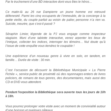
Par le truchement d’une BD interactive dont vous êtes le héros…
Ce matin-là au 26 rue Dampierre un jeune homme est retrouvé
défenestré. Parmi les cinq occupants de l’immeuble, de la concierge à la
petite vieille, du couple parfait au voisin de palier, personne n’a rien vu.
Suicide, meurtre, que s’est-il passé ?
Séraphin Limier, légende de la PJ vous engage comme inspecteur
stagiaire. Muni d’une tablette interactive, venez arpenter les lieux de
l’intrigue, collecter les indices, interroger les témoins… Nul doute qu’à
l’issue de cette enquête vous tiendrez le coupable !
Une expérience d’un nouveau genre à vivre en solo, en tandem, en
famille… Durée de visite : 30 min.
C’est l’occasion de découvrir la Bibliothèque Municipale « La Pierre
Fichée », service public de proximité où des rayonnages entiers de livres
policiers, de romans de tous genres, des documentaires, mais aussi des
CD et DVD vous attendent.
Pendant l’exposition la Bibliothèque
sera ouverte tous les jours de 10h
à 18h.
Vous pourrez prolonger votre visite avec un moment de convivialité autour
.
d’une boisson et quelques gâteaux