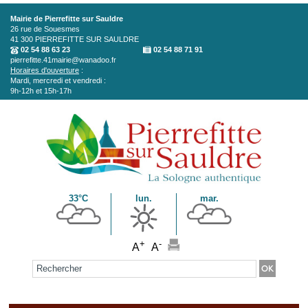
Aller au contenu principal
Mairie de Pierrefitte sur Sauldre
26 rue de Souesmes
41 300
PIERREFITTE SUR SAULDRE
02 54 88 63 23
02 54 88 71 91
pierrefitte.41mairie@wanadoo.fr
Horaires d'ouverture
:
Mardi, mercredi et vendredi :
9h-12h et 15h-17h
33°C
lun.
mar.
+
-
A
A
Formulaire de recherche