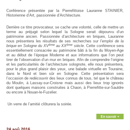
Conférence présentée par la Pierrefittoise Lauranne STAINIER,
Historienne d’Art, passionnée d’Architecture.
Derrière ce titre provocateur, se cache une volonté, celle de mettre un
terme au préjugé selon lequel la Sologne serait dépourvu d’un
patrimoine ancien. Passionnée d’architecture en briques, Lauranne
nous présentera les résultats de ses recherches sur
l’emploi de la
ème
ème
brique en Sologne du XV
au XX
siècle
. Cette conférence sera
essentiellement consacrée au patrimoine bâti à la fin du Moyen-Age
et au début de l’époque Moderne et aux informations que l’on peut
tirer de l’observation d’un mur en briques. Afin de comprendre l’origine
et les particularités de l’architecture solognote, elle nous présentera,
pour le plus grand plaisir des yeux, une balade virtuelle en Touraine,
dans le Nord et bien sûr en Sologne. Cette présentation sera
l’occasion de redécouvrir des lieux connus de tous, tel que le château
du Moulin, à Lassay-sur-Croisne mais aussi des lieux trop ignorés
dont quelques maisons construites à Chaon, à Pierrefitte-sur-Sauldre
ou encore à Nouan-le-Fuzelier.
Un verre de l’amitié clôturera la soirée.
En savoir +
24 aoû 2016