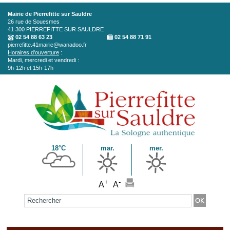
Aller au contenu principal
Mairie de Pierrefitte sur Sauldre
26 rue de Souesmes
41 300
PIERREFITTE SUR SAULDRE
02 54 88 63 23
02 54 88 71 91
pierrefitte.41mairie@wanadoo.fr
Horaires d'ouverture
:
Mardi, mercredi et vendredi :
9h-12h et 15h-17h
18°C
mar.
mer.
+
-
A
A
Formulaire de recherche