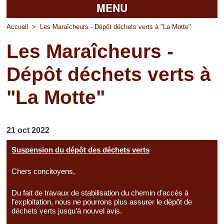
MENU
Accueil
Accueil
>
Les Maraîcheurs - Dépôt déchets verts à "La Motte"
Les Maraîcheurs -
La mairie
Dépôt déchets verts à
Découvrir Pierrefitte
"La Motte"
Vie pratique
Vos professionnels
21 oct 2022
Loisirs
Suspension du dépôt des déchets verts
Chers concitoyens,
Du fait de travaux de stabilisation du chemin d’accès à
l’exploitation, nous ne pourrons plus assurer le dépôt de
déchets verts jusqu’à nouvel avis.