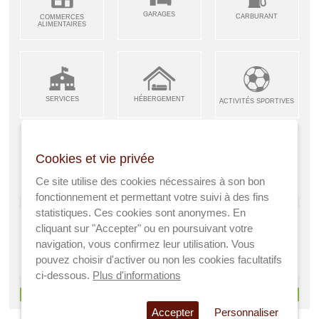
GARAGES
CARBURANT
COMMERCES
ALIMENTAIRES
SERVICES
HÉBERGEMENT
ACTIVITÉS SPORTIVES
Cookies et vie privée
ARTISANS &
RESTAURANTS CAFÉS
Ce site utilise des cookies nécessaires à son bon
ENFANCE JEUNESSE
INDUSTRIES
fonctionnement et permettant votre suivi à des fins
statistiques. Ces cookies sont anonymes. En
cliquant sur "Accepter" ou en poursuivant votre
navigation, vous confirmez leur utilisation. Vous
AGRICULTEURS
SANTÉ
pouvez choisir d'activer ou non les cookies facultatifs
A VISITER
ci-dessous.
Plus d'informations
> Voir tous les services
Accepter
Personnaliser