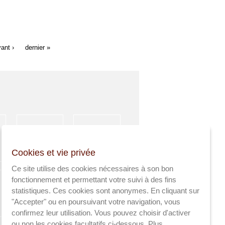
ant ›
dernier »
HÉBERGEMENT
ACTIVITÉS
Cookies et vie privée
SPORTIVES
Ce site utilise des cookies nécessaires à son bon
fonctionnement et permettant votre suivi à des fins
statistiques. Ces cookies sont anonymes. En cliquant sur
"Accepter" ou en poursuivant votre navigation, vous
AGRICULTEURS
SANTÉ
confirmez leur utilisation. Vous pouvez choisir d'activer
ou non les cookies facultatifs ci-dessous.
Plus