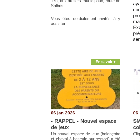
17h, aux ateliers municipaux, route de
ay
Salbris.
con
pro
Vous êtes cordialement invités à y
m
assister.
Ex
pré
ser
En savoir +
06 jan 2026
06 
- RAPPEL - Nouvel espace
SM
de jeux
co
Un nouvel espace de jeux (balançoire
Cli
et cheval à bascule sur ressort) a été