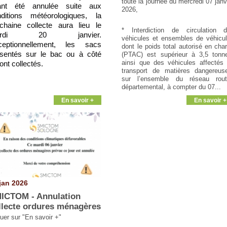
toute la journée du mercredi 07 janv
ant été annulée suite aux
2026,
ditions météorologiques, la
chaine collecte aura lieu le
* Interdiction de circulation 
ardi 20 janvier.
véhicules et ensembles de véhicu
ceptionnellement, les sacs
dont le poids total autorisé en cha
sentés sur le bac ou à côté
(PTAC) est supérieur à 3,5 tonn
ainsi que des véhicules affectés
ont collectés.
transport de matières dangereus
sur l’ensemble du réseau rout
départemental, à compter du 07...
En savoir +
En savoir +
jan 2026
ICTOM - Annulation
llecte ordures ménagères
quer sur "En savoir +"