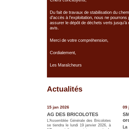
Du fait de travaux de stabilisation du chem
d’accès à l’exploitation, nous ne pourrons 
assurer le dépôt de déchets verts jusqu’à
avis.
Merci de votre compréhension,
Cordialement,
Les Maraîcheurs
Actualités
Pages
15 jan 2026
09 
AG DES BRICOLOTES
SM
or
L'Assemblée Générale des Bricolotes
se tiendra le lundi 19 janvier 2026, à
La 