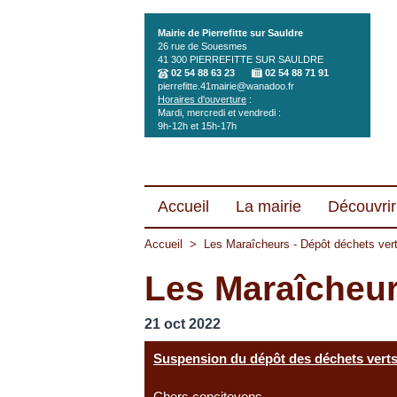
Aller au contenu principal
Mairie de Pierrefitte sur Sauldre
26 rue de Souesmes
41 300
PIERREFITTE SUR SAULDRE
02 54 88 63 23
02 54 88 71 91
pierrefitte.41mairie@wanadoo.fr
Horaires d'ouverture
:
Mardi, mercredi et vendredi :
9h-12h et 15h-17h
Accueil
La mairie
Découvrir 
Accueil
>
Les Maraîcheurs - Dépôt déchets vert
Les Maraîcheur
21 oct 2022
Suspension du dépôt des déchets vert
Chers concitoyens,