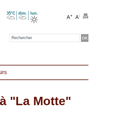
35°C
dim.
lun.
+
-
A
A
Formulaire de recherche
irs
à "La Motte"