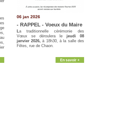
ier
06 jan 2026
des
les
- RAPPEL - Voeux du Maire
rge
L
a traditionnelle cérémonie des
es,
Vœux se déroulera le
jeudi 08
 au
janvier 2026,
à 18h30, à la salle des
es,
Fêtes, rue de Chaon.
ier
En savoir +