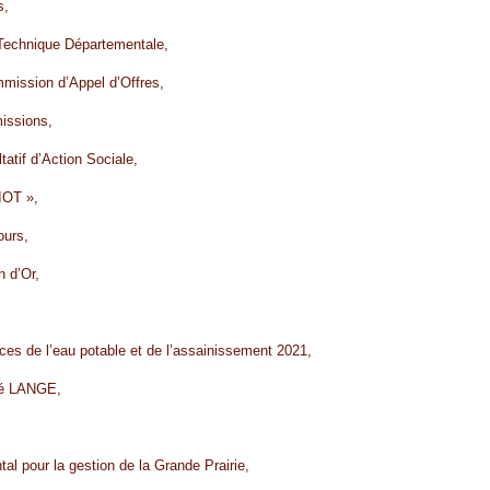
s,
 Technique Départementale,
mmission d’Appel d’Offres,
issions,
atif d’Action Sociale,
IOT »,
ours,
n d’Or,
vices de l’eau potable et de l’assainissement 2021,
été LANGE,
l pour la gestion de la Grande Prairie,