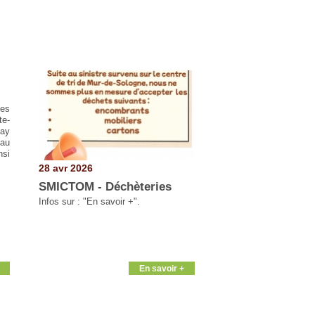
les
te-
lay
au
nsi
28 avr 2026
SMICTOM - Déchèteries
Infos sur : "En savoir +".
En savoir +