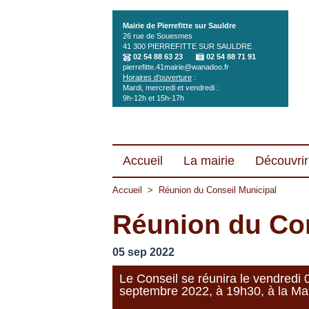
Aller au contenu principal
Mairie de Pierrefitte sur Sauldre
26 rue de Souesmes
41 300
PIERREFITTE SUR SAULDRE
02 54 88 63 23
02 54 88 71 91
pierrefitte.41mairie@wanadoo.fr
Horaires d'ouverture
:
Mardi, mercredi et vendredi :
9h-12h et 15h-17h
Accueil
La mairie
Découvrir 
Accueil
>
Réunion du Conseil Municipal
Réunion du Con
05 sep 2022
Le Conseil se réunira le vendredi 
septembre 2022, à 19h30, à la Mai