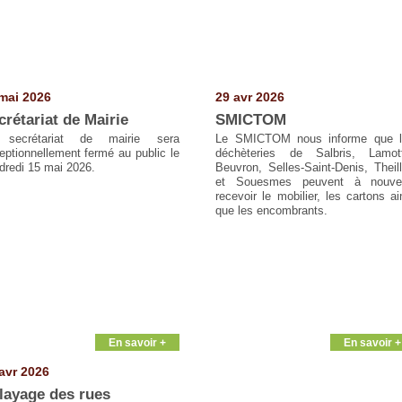
mai 2026
29 avr 2026
crétariat de Mairie
SMICTOM
 secrétariat de mairie sera
Le SMICTOM nous informe que 
eptionnellement fermé au public le
déchèteries de Salbris, Lamot
dredi 15 mai 2026.
Beuvron, Selles-Saint-Denis, Theil
et Souesmes peuvent à nouve
recevoir le mobilier, les cartons ai
que les encombrants.
En savoir +
En savoir +
avr 2026
layage des rues