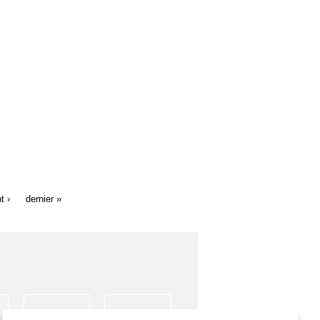
t ›
dernier »