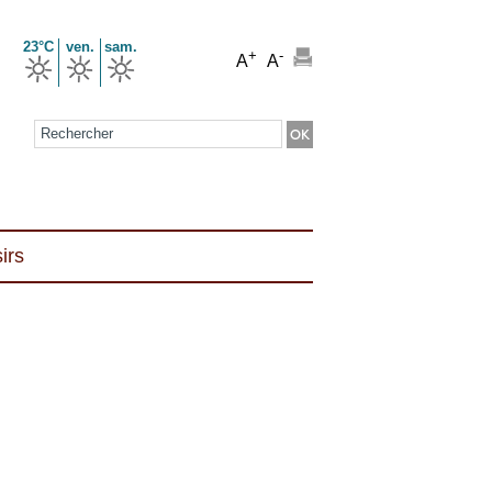
23°C
ven.
sam.
+
-
A
A
Formulaire de recherche
irs