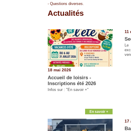
- Questions diverses.
Actualités
Pages
11 
Se
Le
exc
ven
18 mai 2026
Accueil de loisirs -
Inscriptions été 2026
Infos sur : "En savoir +"
En savoir +
17 
Ba