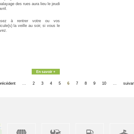
balayage des rues aura lieu le jeudi
vril.
nsez à rentrer votre ou vos
cule(s) la veille au soir, si vous le
vez.
En savoir +
précédent
…
2
3
4
5
6
7
8
9
10
…
suivan