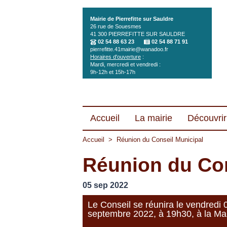
Aller au contenu principal
Mairie de Pierrefitte sur Sauldre
26 rue de Souesmes
41 300
PIERREFITTE SUR SAULDRE
02 54 88 63 23
02 54 88 71 91
pierrefitte.41mairie@wanadoo.fr
Horaires d'ouverture
:
Mardi, mercredi et vendredi :
9h-12h et 15h-17h
Accueil
La mairie
Découvrir 
Accueil
>
Réunion du Conseil Municipal
Réunion du Con
05 sep 2022
Le Conseil se réunira le vendredi 
septembre 2022, à 19h30, à la Mai