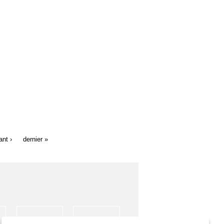
ant ›
dernier »