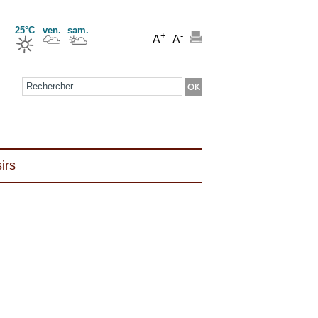
25°C
ven.
sam.
+
-
A
A
Formulaire de recherche
irs