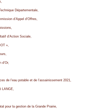
s,
 Technique Départementale,
mmission d’Appel d’Offres,
issions,
atif d’Action Sociale,
IOT »,
ours,
n d’Or,
vices de l’eau potable et de l’assainissement 2021,
été LANGE,
l pour la gestion de la Grande Prairie,