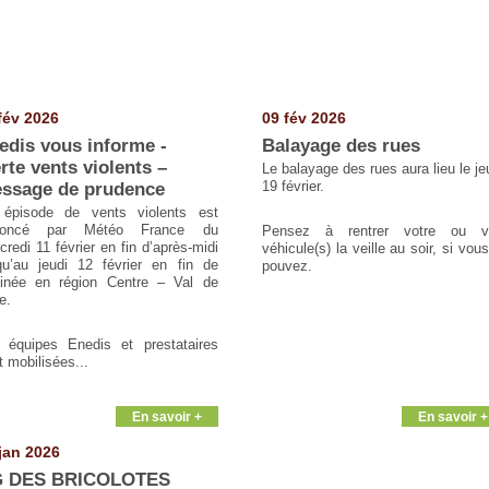
fév 2026
09 fév 2026
edis vous informe -
Balayage des rues
erte vents violents –
Le balayage des rues aura lieu le je
19 février.
ssage de prudence
épisode de vents violents est
noncé par Météo France du
Pensez à rentrer votre ou v
credi 11 février en fin d’après-midi
véhicule(s) la veille au soir, si vous
qu’au jeudi 12 février en fin de
pouvez.
inée en région Centre – Val de
e.
 équipes Enedis et prestataires
t mobilisées...
En savoir +
En savoir +
jan 2026
 DES BRICOLOTES