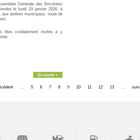
ssemblée Générale des Bricolotes
tiendra le lundi 19 janvier 2026, à
, aux ateliers municipaux, route de
ris.
s êtes cordialement invités à y
ster.
En savoir +
récédent
…
5
6
7
8
9
10
11
12
13
…
suiv