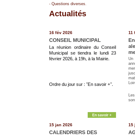
- Questions diverses.
Actualités
Pages
16 fév 2026
11 
CONSEIL MUNICIPAL
En
al
La réunion ordinaire du Conseil
me
Municipal se tiendra le lundi 23
février 2026, à 19h, à la Mairie.
Un 
an
mer
jus
mat
Loir
Ordre du jour sur : "En savoir +".
Les
son
En savoir +
15 jan 2026
15 
CALENDRIERS DES
AG