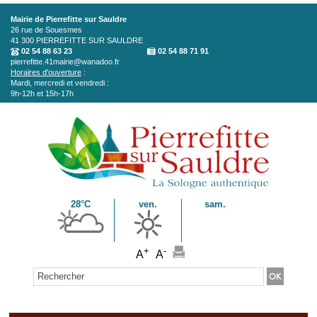
Aller au contenu principal
Mairie de Pierrefitte sur Sauldre
26 rue de Souesmes
41 300
PIERREFITTE SUR SAULDRE
02 54 88 63 23
02 54 88 71 91
pierrefitte.41mairie@wanadoo.fr
Horaires d'ouverture
:
Mardi, mercredi et vendredi :
9h-12h et 15h-17h
28°C
ven.
sam.
+
-
A
A
Formulaire de recherche