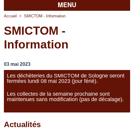
MENU
Accueil
Accueil
>
SMICTOM - Information
SMICTOM -
La mairie
Information
Découvrir Pierrefitte
Vie pratique
03 mai 2023
Vos professionnels
Les déchèteries du SMICTOM de Sologne seront
fermées lundi 08 mai 2023 (jour férié).
Loisirs
Les collectes de la semaine prochaine sont
maintenues sans modification (pas de décalage).
Actualités