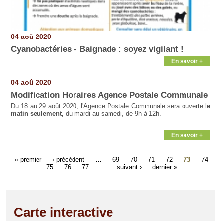
04 aoû 2020
Cyanobactéries - Baignade : soyez vigilant !
En savoir +
04 aoû 2020
Modification Horaires Agence Postale Communale
Du 18 au 29 août 2020, l'Agence Postale Communale sera ouverte l
e
matin seulement,
du mardi au samedi, de 9h à 12h.
En savoir +
« premier
‹ précédent
…
69
70
71
72
73
74
75
76
77
…
suivant ›
dernier »
Carte interactive