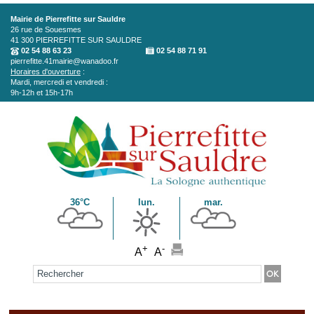
Aller au contenu principal
Mairie de Pierrefitte sur Sauldre
26 rue de Souesmes
41 300
PIERREFITTE SUR SAULDRE
02 54 88 63 23
02 54 88 71 91
pierrefitte.41mairie@wanadoo.fr
Horaires d'ouverture
:
Mardi, mercredi et vendredi :
9h-12h et 15h-17h
36°C
lun.
mar.
+
-
A
A
Formulaire de recherche