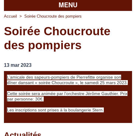
MENU
Accueil
Accueil
>
Soirée Choucroute des pompiers
Soirée Choucroute
La mairie
des pompiers
Découvrir Pierrefitte
Vie pratique
13 mar 2023
Vos professionnels
L’amicale des sapeurs-pompiers de Pierrefitte organise son
dîner dansant « soirée Choucroute », le samedi 25 mars 2023.
Loisirs
Cette soirée sera animée par l’orchestre Jérôme Gauthier. Prix
par personne: 30€.
Les inscriptions sont prises à la boulangerie Stern.
Actualités