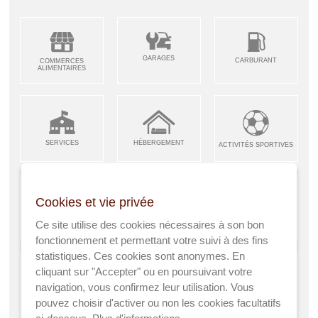
GARAGES
CARBURANT
COMMERCES
ALIMENTAIRES
SERVICES
HÉBERGEMENT
ACTIVITÉS SPORTIVES
Cookies et vie privée
ARTISANS &
RESTAURANTS CAFÉS
Ce site utilise des cookies nécessaires à son bon
ENFANCE JEUNESSE
INDUSTRIES
fonctionnement et permettant votre suivi à des fins
statistiques. Ces cookies sont anonymes. En
cliquant sur "Accepter" ou en poursuivant votre
navigation, vous confirmez leur utilisation. Vous
AGRICULTEURS
SANTÉ
pouvez choisir d'activer ou non les cookies facultatifs
A VISITER