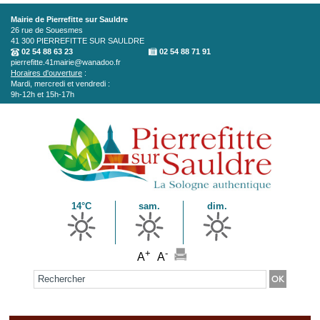
Aller au contenu principal
Mairie de Pierrefitte sur Sauldre
26 rue de Souesmes
41 300
PIERREFITTE SUR SAULDRE
02 54 88 63 23
02 54 88 71 91
pierrefitte.41mairie@wanadoo.fr
Horaires d'ouverture
:
Mardi, mercredi et vendredi :
9h-12h et 15h-17h
14°C
sam.
dim.
+
-
A
A
Formulaire de recherche