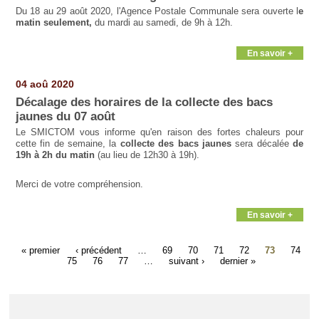
Du 18 au 29 août 2020, l'Agence Postale Communale sera ouverte l
e
matin seulement,
du mardi au samedi, de 9h à 12h.
En savoir +
04 aoû 2020
Décalage des horaires de la collecte des bacs
jaunes du 07 août
Le SMICTOM vous informe qu'en raison des fortes chaleurs pour
cette fin de semaine, la
collecte des bacs jaunes
sera décalée
de
19h à 2h du matin
(au lieu de 12h30 à 19h).
Merci de votre compréhension.
En savoir +
« premier
‹ précédent
…
69
70
71
72
73
74
75
76
77
…
suivant ›
dernier »